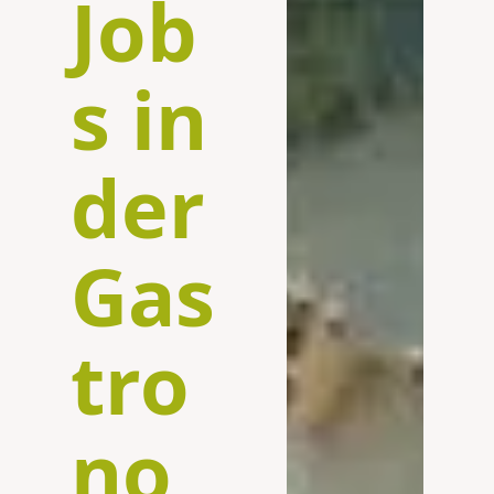
Job
s in
der
Gas
tro
no