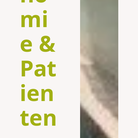
mi
e &
Pat
ien
ten